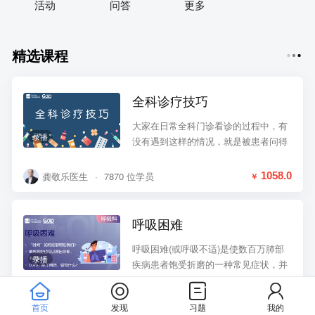
活动
问答
更多
精选课程
全科诊疗技巧
大家在日常全科门诊看诊的过程中，有
录播
没有遇到这样的情况，就是被患者问得
“哑口无言”，可能是患者讲述你从来没
有听过的主诉，又或者是他问得非常的
龚敬乐医生
·
7870 位学员
1058.0
￥
详细；如果你碰到上述情况不懂得处理
的话，你需要学习一下全科诊疗技巧。
呼吸困难
呼吸困难(或呼吸不适)是使数百万肺部
录播
疾病患者饱受折磨的一种常见症状，并
可能是肺部疾病、心肌缺血、心肌功能
障碍、贫血、肥胖或去适应的主要表
麦锦坚医生
·
29 位学员
198.0
￥
首页
发现
习题
我的
现。通过分析患者描述呼吸困难所用的