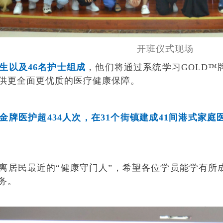
开班仪式现场
医生以及46名护士组成
，他们将通过系统学习
GOLD™
供更全面更优质的医疗健康保障。
金牌医护超
434人次，在31个街镇建成41间港式
离居民最近的
“健康守门人”，希望各位学员能学有
务。